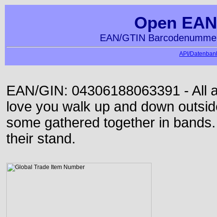
Open EAN
EAN/GTIN Barcodenummern
API/Datenbank
EAN/GIN: 04306188063391 - All alo
love you walk up and down outsid
some gathered together in bands.
their stand.