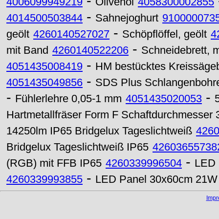
-
4006099949219
Olivenöl
4058300002855
-
4014500503844
Sahnejoghurt
910000073
-
geölt
4260140527027
Schöpflöffel, geölt
4
-
mit Band
4260140522206
Schneidebrett, mi
-
4051435008419
HM bestücktes Kreissägeb
-
4051435049856
SDS Plus Schlangenbohre
-
-
Fühlerlehre 0,05-1 mm
4051435020053
Hartmetallfräser Form F Schaftdurchmesser
14250lm IP65 Bridgelux Tageslichtweiß
426
Bridgelux Tageslichtweiß IP65
42603655738
-
(RGB) mit FFB IP65
4260339996504
LED 
-
4260339993855
LED Panel 30x60cm 21W 
Imp