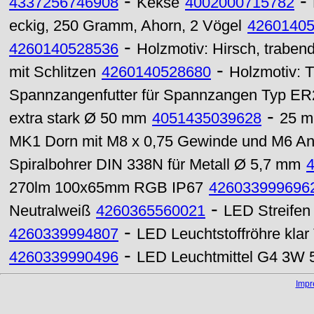
-
-
4337256746908
Kekse
4002000715782
eckig, 250 Gramm, Ahorn, 2 Vögel
4260140
-
4260140528536
Holzmotiv: Hirsch, traben
-
mit Schlitzen
4260140528680
Holzmotiv: 
Spannzangenfutter für Spannzangen Typ ER
-
extra stark Ø 50 mm
4051435039628
25 m
MK1 Dorn mit M8 x 0,75 Gewinde und M6 A
Spiralbohrer DIN 338N für Metall Ø 5,7 mm
270lm 100x65mm RGB IP67
426033999696
-
Neutralweiß
4260365560021
LED Streifen
-
4260339994807
LED Leuchtstoffröhre kla
-
4260339990496
LED Leuchtmittel G4 3W 
Imp