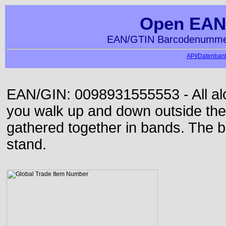
Open EAN
EAN/GTIN Barcodenummer
API/Datenbank
EAN/GIN: 0098931555553 - All alon
you walk up and down outside th
gathered together in bands. The b
stand.