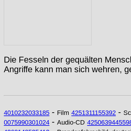
Die Fesseln der gequälten Mensch
Angriffe kann man sich wehren, g
-
-
4010232033185
Film
4251311155392
Sc
-
0075990301024
Audio-CD
425063944559