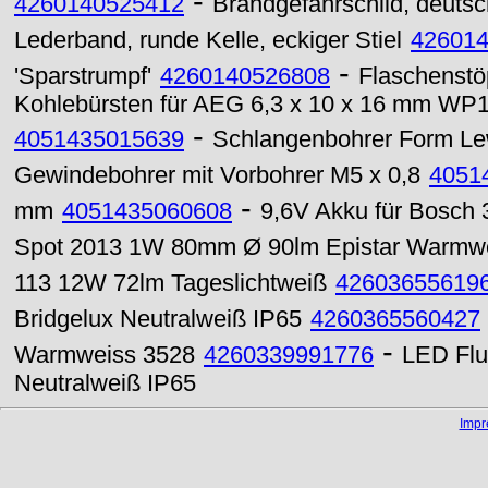
-
4260140525412
Brandgefahrschild, deutsc
Lederband, runde Kelle, eckiger Stiel
42601
-
'Sparstrumpf'
4260140526808
Flaschenstö
Kohlebürsten für AEG 6,3 x 10 x 16 mm 
-
4051435015639
Schlangenbohrer Form Lew
Gewindebohrer mit Vorbohrer M5 x 0,8
4051
-
mm
4051435060608
9,6V Akku für Bosch
Spot 2013 1W 80mm Ø 90lm Epistar Warmw
113 12W 72lm Tageslichtweiß
42603655619
Bridgelux Neutralweiß IP65
4260365560427
-
Warmweiss 3528
4260339991776
LED Flu
Neutralweiß IP65
Imp