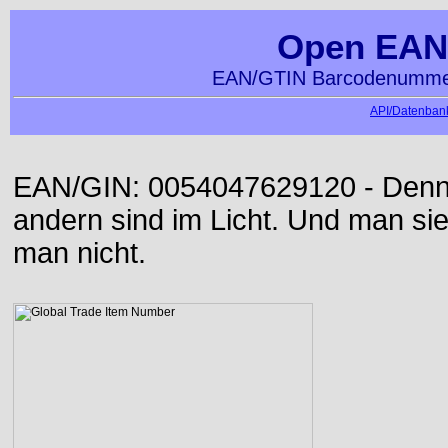
Open EAN
EAN/GTIN Barcodenummer
API/Datenbank
EAN/GIN: 0054047629120 - Denn d
andern sind im Licht. Und man sieh
man nicht.