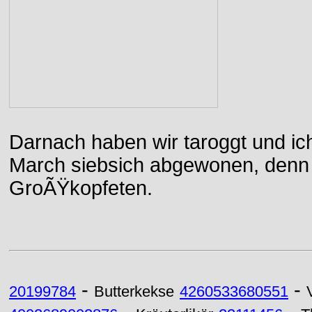
Darnach haben wir taroggt und ic
March siebsich abgewonen, denn d
GroÃŸkopfeten.
-
-
20199784
Butterkekse
4260533680551