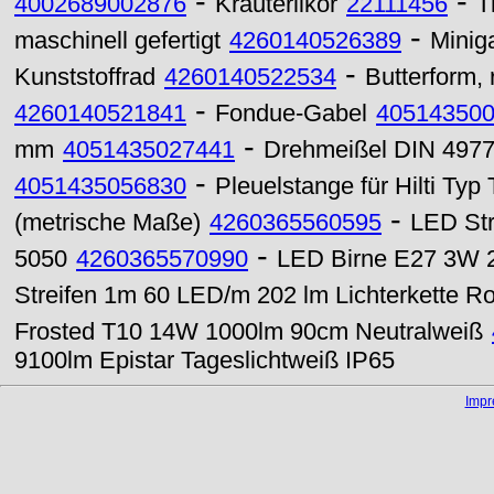
-
-
4002689002876
Kräuterlikör
22111456
T
-
maschinell gefertigt
4260140526389
Minig
-
Kunststoffrad
4260140522534
Butterform,
-
4260140521841
Fondue-Gabel
40514350
-
mm
4051435027441
Drehmeißel DIN 4977
-
4051435056830
Pleuelstange für Hilti Typ
-
(metrische Maße)
4260365560595
LED Str
-
5050
4260365570990
LED Birne E27 3W 
Streifen 1m 60 LED/m 202 lm Lichterkette R
Frosted T10 14W 1000lm 90cm Neutralweiß
9100lm Epistar Tageslichtweiß IP65
Imp