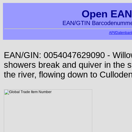
Open EAN
EAN/GTIN Barcodenummer
API/Datenbank
EAN/GIN: 0054047629090 - Willo
showers break and quiver in the s
the river, flowing down to Culloden