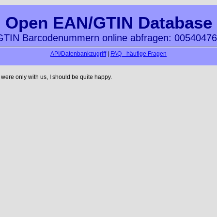
Open EAN/GTIN Database
TIN Barcodenummern online abfragen: 0054047
API/Datenbankzugriff
|
FAQ - häufige Fragen
ere only with us, I should be quite happy.