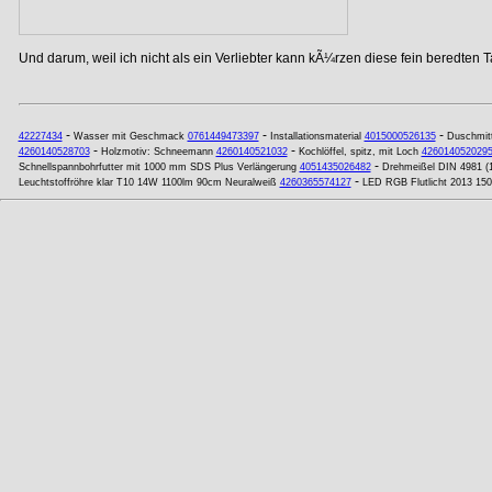
Und darum, weil ich nicht als ein Verliebter kann kÃ¼rzen diese fein beredten T
-
-
-
42227434
Wasser mit Geschmack
0761449473397
Installationsmaterial
4015000526135
Duschmitt
-
-
4260140528703
Holzmotiv: Schneemann
4260140521032
Kochlöffel, spitz, mit Loch
426014052029
-
Schnellspannbohrfutter mit 1000 mm SDS Plus Verlängerung
4051435026482
Drehmeißel DIN 4981 (
-
Leuchtstoffröhre klar T10 14W 1100lm 90cm Neuralweiß
4260365574127
LED RGB Flutlicht 2013 15