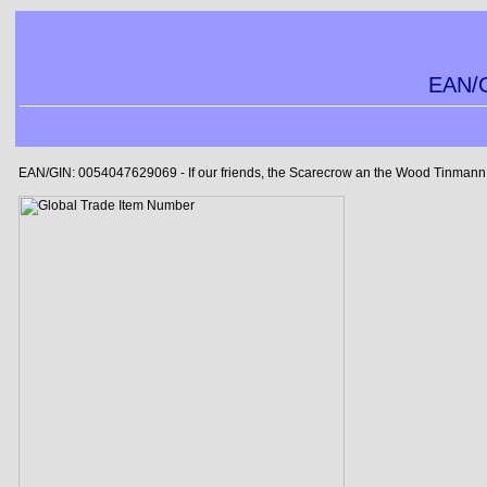
EAN/G
EAN/GIN: 0054047629069 - If our friends, the Scarecrow an the Wood Tinmann w