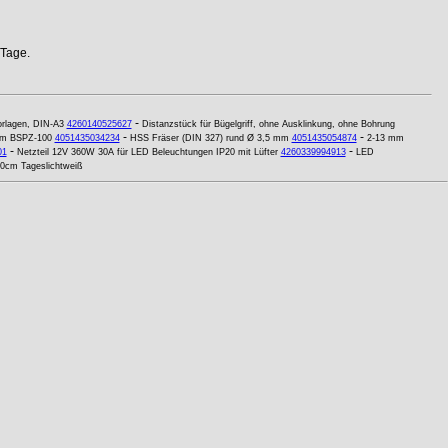
 Tage.
-
orlagen, DIN-A3
4260140525627
Distanzstück für Bügelgriff, ohne Ausklinkung, ohne Bohrung
-
-
 mm BSPZ-100
4051435034234
HSS Fräser (DIN 327) rund Ø 3,5 mm
4051435054874
2-13 mm
-
-
01
Netzteil 12V 360W 30A für LED Beleuchtungen IP20 mit Lüfter
4260339994913
LED
20cm Tageslichtweiß