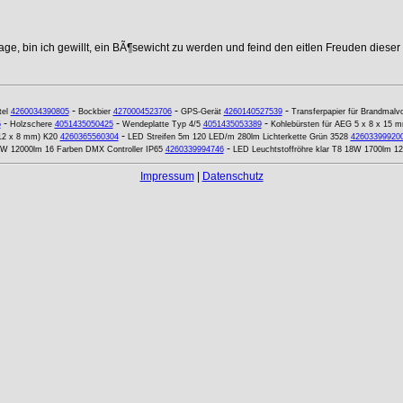
age, bin ich gewillt, ein BÃ¶sewicht zu werden und feind den eitlen Freuden dieser
-
-
-
el
4260034390805
Bockbier
4270004523706
GPS-Gerät
4260140527539
Transferpapier für Brandmalv
-
-
-
5
Holzschere
4051435050425
Wendeplatte Typ 4/5
4051435053389
Kohlebürsten für AEG 5 x 8 x 15
-
12 x 8 mm) K20
4260365560304
LED Streifen 5m 120 LED/m 280lm Lichterkette Grün 3528
42603399920
-
0W 12000lm 16 Farben DMX Controller IP65
4260339994746
LED Leuchtstoffröhre klar T8 18W 1700lm 1
Impressum
|
Datenschutz