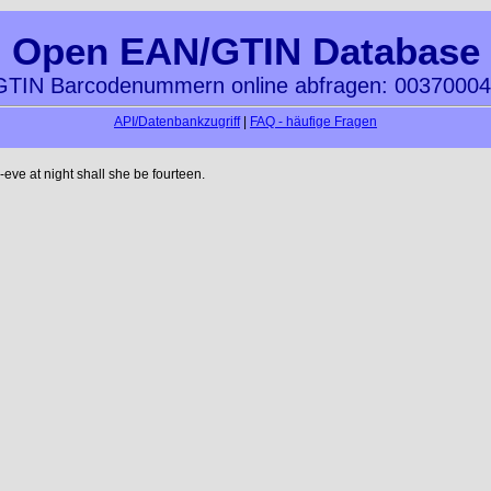
Open EAN/GTIN Database
TIN Barcodenummern online abfragen: 0037000
API/Datenbankzugriff
|
FAQ - häufige Fragen
ve at night shall she be fourteen.