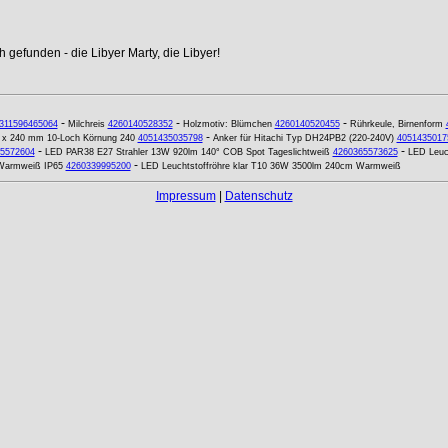
 gefunden - die Libyer Marty, die Libyer!
-
-
-
311596465064
Milchreis
4260140528352
Holzmotiv: Blümchen
4260140520455
Rührkeule, Birnenform
-
00 x 240 mm 10-Loch Körnung 240
4051435035798
Anker für Hitachi Typ DH24PB2 (220-240V)
4051435017
-
-
5572604
LED PAR38 E27 Strahler 13W 920lm 140° COB Spot Tageslichtweiß
4260365573625
LED Leuc
-
 Warmweiß IP65
4260339995200
LED Leuchtstoffröhre klar T10 36W 3500lm 240cm Warmweiß
Impressum
|
Datenschutz