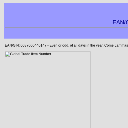
EAN/G
EAN/GIN: 0037000440147 - Even or odd, of all days in the year, Come Lammas-e