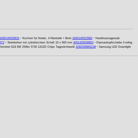
-
-
4260140526631
Kochset für Kinder, 4 Kleinteile + Brett
4260140523982
Handmassagestab
-
-
572
Steinbohrer mit zylindrischem Schaft 10 x 600 mm
4051435058803
Diamanttopfscheibe 2-reihig
-
htmittel G24 6W 250lm 5730 12LED Chips Tageslichtweiß
4260339993138
Samsung LED Downlight