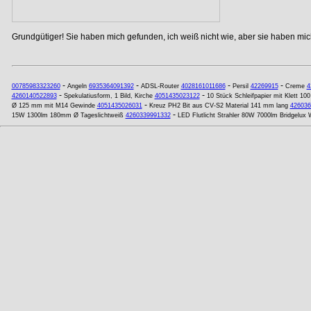
Grundgütiger! Sie haben mich gefunden, ich weiß nicht wie, aber sie haben mich
-
-
-
-
00785983323260
Angeln
6935364091392
ADSL-Router
4028161011686
Persil
42269915
Creme
4
-
-
4260140522893
Spekulatiusform, 1 Bild, Kirche
4051435023122
10 Stück Schleifpapier mit Klett 1
-
Ø 125 mm mit M14 Gewinde
4051435026031
Kreuz PH2 Bit aus CV-S2 Material 141 mm lang
426036
-
15W 1300lm 180mm Ø Tageslichtweiß
4260339991332
LED Flutlicht Strahler 80W 7000lm Bridgelux