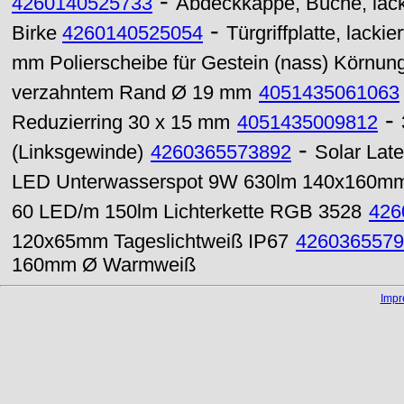
-
4260140525733
Abdeckkappe, Buche, lacki
-
Birke
4260140525054
Türgriffplatte, lacki
mm Polierscheibe für Gestein (nass) Körnun
verzahntem Rand Ø 19 mm
4051435061063
-
Reduzierring 30 x 15 mm
4051435009812
-
(Linksgewinde)
4260365573892
Solar Lat
LED Unterwasserspot 9W 630lm 140x160m
60 LED/m 150lm Lichterkette RGB 3528
426
120x65mm Tageslichtweiß IP67
4260365579
160mm Ø Warmweiß
Imp