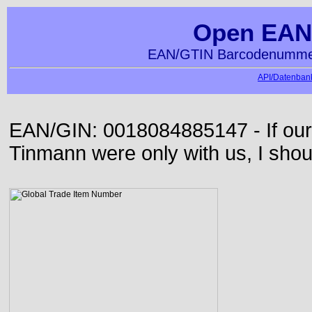
Open EAN
EAN/GTIN Barcodenummer
API/Datenbank
EAN/GIN: 0018084885147 - If our
Tinmann were only with us, I shou