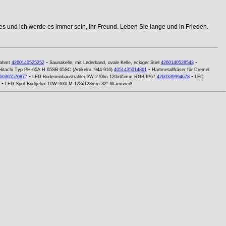
s und ich werde es immer sein, Ihr Freund. Leben Sie lange und in Frieden.
-
-
rahmt
4260140525252
Saunakelle, mit Lederband, ovale Kelle, eckiger Stiel
4260140528543
-
Hitachi Typ PH-65A H 65SB 65SC (Artikelnr. 944-916)
4051435014861
Hartmetallfräser für Dremel
-
-
60365570877
LED Bodeneinbaustrahler 3W 270lm 120x65mm RGB IP67
4260339994678
LED
-
LED Spot Bridgelux 10W 900LM 128x128mm 32° Warmweiß