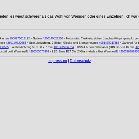
elen, es wiegt schwerer als das Wohl von Wenigen oder eines Einzelnen. Ich war e
-
-
tkasten
8000270013122
Nudeln
4260140528260
Holzmotiv: Tierkreiszeichen Jungfrau/Virgo, gezackt ge
-
-
Rose
4260140522985
Spekulatiusform, 2 Bilder, Glocke und Sternschnuppe
4051435047586
Zahnrad für 
-
-
036535
Wellendichtring 50 x 38 x 7 mm
4051435037754
HSS-TiN Vierzahnfräser (DIN 327) Ø 16 mm
42
-
osted gold Warmweiß
4260365570969
LED Birne E27 3W 240lm myleds silber Warmweiß
4260339998836
Impressum
|
Datenschutz