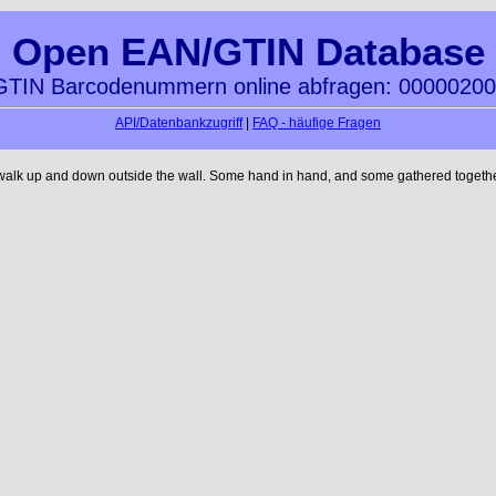
Open EAN/GTIN Database
TIN Barcodenummern online abfragen: 0000020
API/Datenbankzugriff
|
FAQ - häufige Fragen
 walk up and down outside the wall. Some hand in hand, and some gathered together