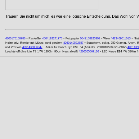
Trauern Sie nicht um mich, es war eine logische Entscheidung. Das Wohl von Vi
-
-
-
-
4300175168786
RasierGel
4004182241776
Fotopapier
0642108823909
Wein
4423409011013
Nis
-
Holzmotiv: Rentier mit Mütze, rund gerahmt
4260140522657
Butterform, eckig, 250 Gramm, Ahorn, 
-
und Proxxon
4051435036047
Anker für Bosch Typ PST 54 (Artikelnr. 2604010558-220-240V)
4051435
-
Leuchtstoffröhre klar T8 14W 1200lm 90cm Neutralweiß
4260365567136
LED Kerze E14 4W 330lm fr