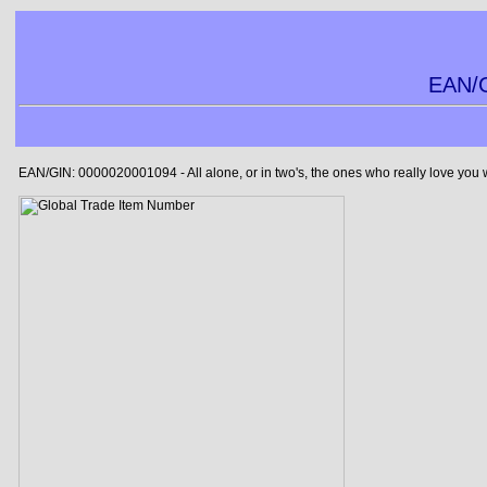
EAN/G
EAN/GIN: 0000020001094 - All alone, or in two's, the ones who really love you