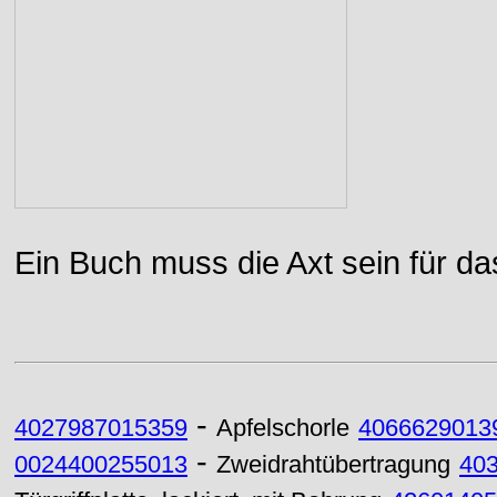
Ein Buch muss die Axt sein für da
-
4027987015359
Apfelschorle
4066629013
-
0024400255013
Zweidrahtübertragung
40