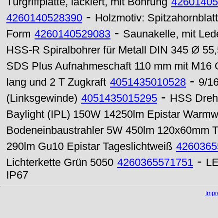
Türgriffplatte, lackiert, mit Bohrung
42601405
-
4260140528390
Holzmotiv: Spitzahornblatt
-
Form
4260140529083
Saunakelle, mit Lede
HSS-R Spiralbohrer für Metall DIN 345 Ø 5
SDS Plus Aufnahmeschaft 110 mm mit M16
-
lang und 2 T Zugkraft
4051435010528
9/1
-
(Linksgewinde)
4051435015295
HSS Drehs
Baylight (IPL) 150W 14250lm Epistar Warmw
Bodeneinbaustrahler 5W 450lm 120x60mm Ta
290lm Gu10 Epistar Tageslichtweiß
4260365
-
Lichterkette Grün 5050
4260365571751
LE
IP67
Imp