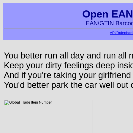
Open EAN
EAN/GTIN Barcod
API/Datenbank
You better run all day and run all n
Keep your dirty feelings deep insi
And if you're taking your girlfriend
You'd better park the car well out 