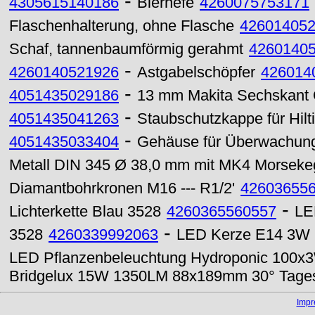
-
4305615140186
Bierhefe
4260075753171
Flaschenhalterung, ohne Flasche
42601405
Schaf, tannenbaumförmig gerahmt
4260140
-
4260140521926
Astgabelschöpfer
426014
-
4051435029186
13 mm Makita Sechskant
-
4051435041263
Staubschutzkappe für Hil
-
4051435033404
Gehäuse für Überwachun
Metall DIN 345 Ø 38,0 mm mit MK4 Morsekeg
Diamantbohrkronen M16 --- R1/2'
42603655
-
Lichterkette Blau 3528
4260365560557
LE
-
3528
4260339992063
LED Kerze E14 3W 
LED Pflanzenbeleuchtung Hydroponic 100x3
Bridgelux 15W 1350LM 88x189mm 30° Tages
Imp