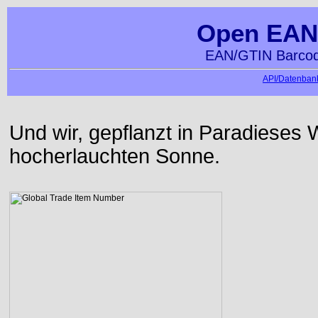
Open EAN
EAN/GTIN Barcod
API/Datenbank
Und wir, gepflanzt in Paradiese
hocherlauchten Sonne.