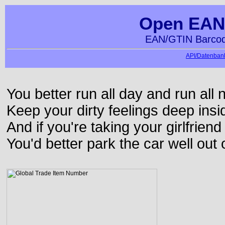
Open EAN
EAN/GTIN Barcod
API/Datenbank
You better run all day and run all n
Keep your dirty feelings deep insi
And if you're taking your girlfriend
You'd better park the car well out 