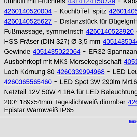
-
umhüllt mit Fruchteis
4314124150739
Kab
-
4260140520004
Kochlöffel, spitz
4260140
-
4260140525627
Distanzstück für Bügelgri
Fußmassage, symmetrisch
4260140523920
HSS Fräser (DIN 327) Ø 3,5 mm
405143504
-
Gewinde
4051435022064
ER32 Spannzan
Ausbohrkopf mit MK3 Morsekegelschaft
405
-
Loch Körnung 80
4260339994968
LED Leu
-
4260365565460
LED Spot 3W 290lm Mr16 6
Netzteil 12V 50W 4.16A für LED Beleuchtun
200° 189x54mm Tageslichtweiß dimmbar
42
Epistar Warmweiß IP65
Imp