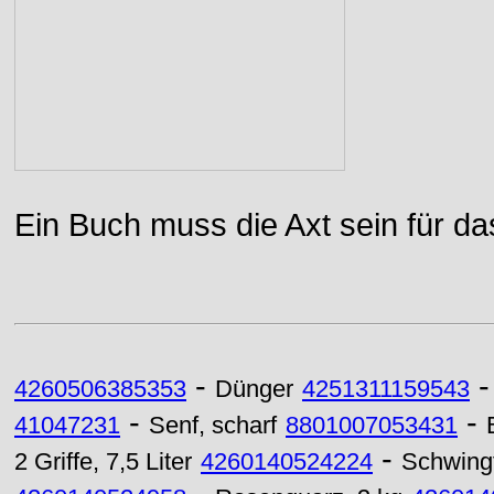
Ein Buch muss die Axt sein für da
-
4260506385353
Dünger
4251311159543
-
-
41047231
Senf, scharf
8801007053431
-
2 Griffe, 7,5 Liter
4260140524224
Schwingf