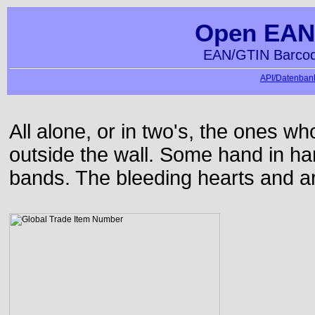
Open EAN
EAN/GTIN Barcod
API/Datenbank
All alone, or in two's, the ones w
outside the wall. Some hand in h
bands. The bleeding hearts and ar