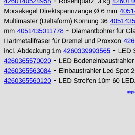
-
4260140524958
Rosenquarz, 3 kg
426014
Morsekegel Direktspannzange Ø 6 mm
4051
Multimaster (Deltaform) Körnung 36
405143
-
mm
4051435011778
Diamantbohrer für Gl
Hartmetallfräser für Dremel und Proxxon
426
-
incl. Abdeckung 1m
4260339993565
LED 
-
4260365570020
LED Bodeneinbaustrahle
-
4260365563084
Einbaustrahler Led Spot 
-
4260365560120
LED Streifen 10m 60 LED/
Imp