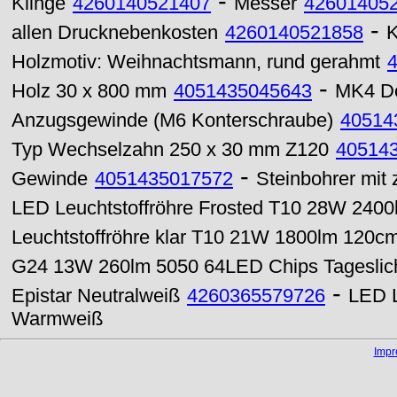
-
Klinge
4260140521407
Messer
42601405
-
allen Drucknebenkosten
4260140521858
K
Holzmotiv: Weihnachtsmann, rund gerahmt
-
Holz 30 x 800 mm
4051435045643
MK4 Do
Anzugsgewinde (M6 Konterschraube)
40514
Typ Wechselzahn 250 x 30 mm Z120
40514
-
Gewinde
4051435017572
Steinbohrer mit
LED Leuchtstoffröhre Frosted T10 28W 2400
Leuchtstoffröhre klar T10 21W 1800lm 120c
G24 13W 260lm 5050 64LED Chips Tageslic
-
Epistar Neutralweiß
4260365579726
LED L
Warmweiß
Imp