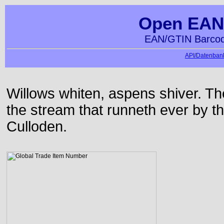
Open EAN
EAN/GTIN Barcod
API/Datenbank
Willows whiten, aspens shiver. T
the stream that runneth ever by the
Culloden.