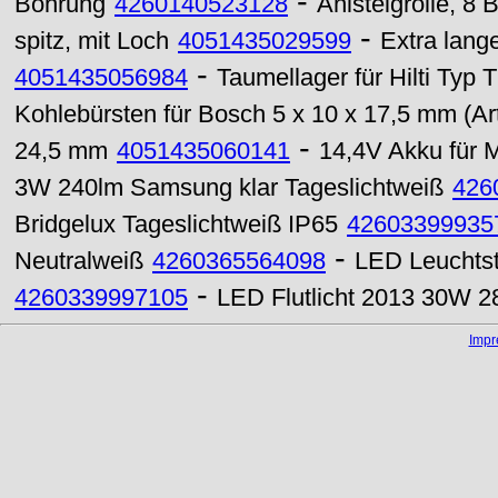
-
Bohrung
4260140523128
Anisteigrolle, 8 
-
spitz, mit Loch
4051435029599
Extra lang
-
4051435056984
Taumellager für Hilti Typ 
Kohlebürsten für Bosch 5 x 10 x 17,5 mm (Ar
-
24,5 mm
4051435060141
14,4V Akku für 
3W 240lm Samsung klar Tageslichtweiß
426
Bridgelux Tageslichtweiß IP65
42603399935
-
Neutralweiß
4260365564098
LED Leuchts
-
4260339997105
LED Flutlicht 2013 30W 
Imp