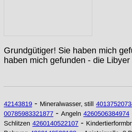
Grundgütiger! Sie haben mich gefu
haben mich gefunden - die Libyer 
-
42143819
Mineralwasser, still
4013752073
-
00785983321877
Angeln
4260506384974
-
Schlitzen
4260140522107
Kindertierformbre