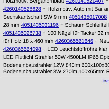
Holzmotiv: Bergahornblatt
4260140521407
-
4260140528628
Holzmotiv: Auto mit Bär a
Sechskantschaft SW 9 mm
4051435017008
-
28 mm
4051435031196
Schaum Schleiftel
-
4051435028738
100 Nägel für Tacker 32 
-
für Holz 18 x 460 mm
4260365561646
Net
-
4260365564098
LED Leuchtstoffröhre kl
LED Flutlicht Strahler 50W 4500LM IP65 Ep
Bodeneinbaustrahler 12W 840lm 600x100x
Bodeneinbaustrahler 3W 270lm 100x65mm 
Imp