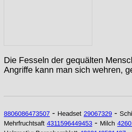
Die Fesseln der gequälten Mensch
Angriffe kann man sich wehren, g
-
-
8806086473507
Headset
29067329
Sch
-
Mehrfruchtsaft
4311596449453
Milch
4260