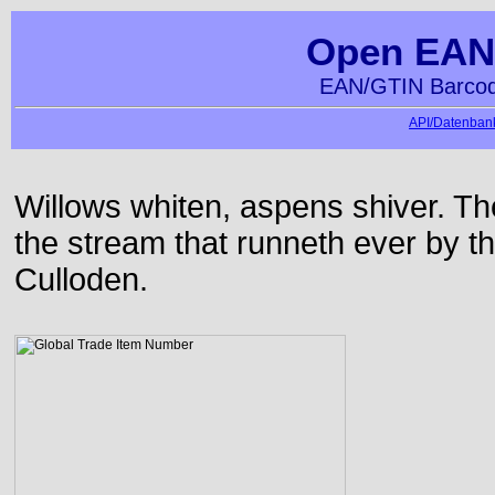
Open EAN
EAN/GTIN Barcod
API/Datenbank
Willows whiten, aspens shiver. T
the stream that runneth ever by the
Culloden.