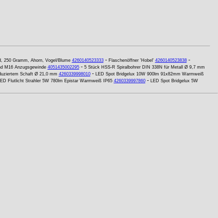
-
-
nd, 250 Gramm, Ahorn, Vogel/Blume
4260140523333
Flaschenöffner 'Hobel'
4260140523838
-
und M16 Anzugsgewinde
4051435002295
5 Stück HSS-R Spiralbohrer DIN 338N für Metall Ø 9,7 mm
-
reduziertem Schaft Ø 21,0 mm
4260339998010
LED Spot Bridgelux 10W 900lm 91x82mm Warmweiß
-
ED Flutlicht Strahler 5W 780lm Epistar Warmweiß IP65
4260339997860
LED Spot Bridgelux 5W