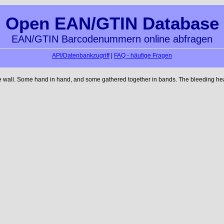
Open EAN/GTIN Database
EAN/GTIN Barcodenummern online abfragen
API/Datenbankzugriff
|
FAQ - häufige Fragen
he wall. Some hand in hand, and some gathered together in bands. The bleeding hear