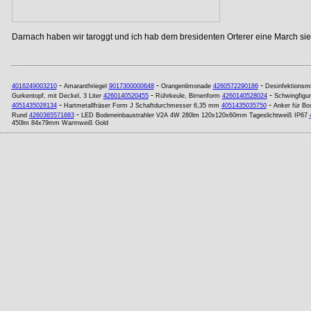
Darnach haben wir taroggt und ich hab dem bresidenten Orterer eine March si
-
-
-
4016249003210
Amaranthriegel
9017300000648
Orangenlimonade
4260572290186
Desinfektionsmi
-
-
Gurkentopf, mit Deckel, 3 Liter
4260140520455
Rührkeule, Birnenform
4260140528024
Schwingfigur
-
-
4051435028134
Hartmetallfräser Form J Schaftdurchmesser 6,35 mm
4051435035750
Anker für Bo
-
Rund
4260365571683
LED Bodeneinbaustrahler V2A 4W 280lm 120x120x60mm Tageslichtweiß IP67
450lm 84x79mm Warmweiß Gold