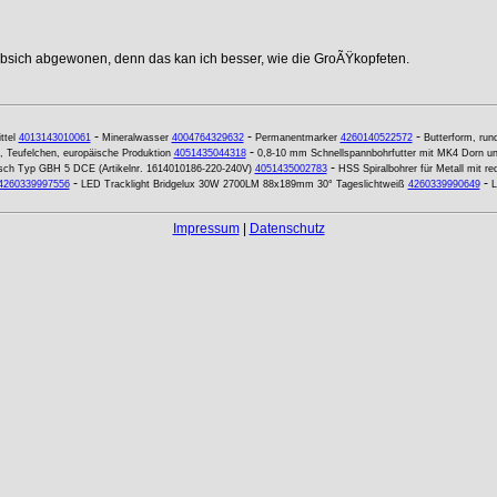
ebsich abgewonen, denn das kan ich besser, wie die GroÃŸkopfeten.
-
-
-
ttel
4013143010061
Mineralwasser
4004764329632
Permanentmarker
4260140522572
Butterform, ru
-
, Teufelchen, europäische Produktion
4051435044318
0,8-10 mm Schnellspannbohrfutter mit MK4 Dorn 
-
sch Typ GBH 5 DCE (Artikelnr. 1614010186-220-240V)
4051435002783
HSS Spiralbohrer für Metall mit 
-
-
4260339997556
LED Tracklight Bridgelux 30W 2700LM 88x189mm 30° Tageslichtweiß
4260339990649
L
Impressum
|
Datenschutz