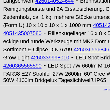
-
Langschwert
4260140524644
Brennstation
Reinigungsbürste und 2A Ersatzsicherung. C
Zedernholz, ca. 1 kg, mehrere Stücke unters
(Form U) 10 x 10 x 10 x 1 x 1000 mm
40514
-
4051435007580
Rillenkugellager 16 x 8 
eckige und runde Werkzeuge mit MK3 Dorn u
Sortiment E-Clipse DIN 6799
426036556846
-
Grow Light
4260339998010
LED Spot Bri
-
4260365565590
LED Spot 7W 660lm Mr16 6
PAR38 E27 Strahler 27W 2600lm 60° Cree 
50W 4100lm Bridgelux Tageslichtweiß IP65
Imp