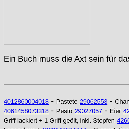
Ein Buch muss die Axt sein für da
-
-
4012860004018
Pastete
29062553
Cham
-
-
4061458073318
Pesto
29027057
Eier
4
Griff lackiert + 1 Griff geölt, inkl. Stopfen
426