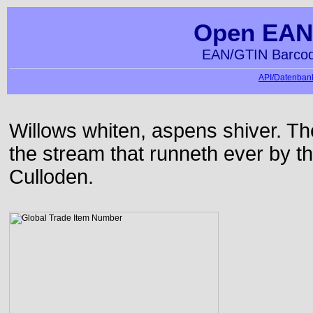
Open EAN
EAN/GTIN Barcod
API/Datenbank
Willows whiten, aspens shiver. T
the stream that runneth ever by the
Culloden.