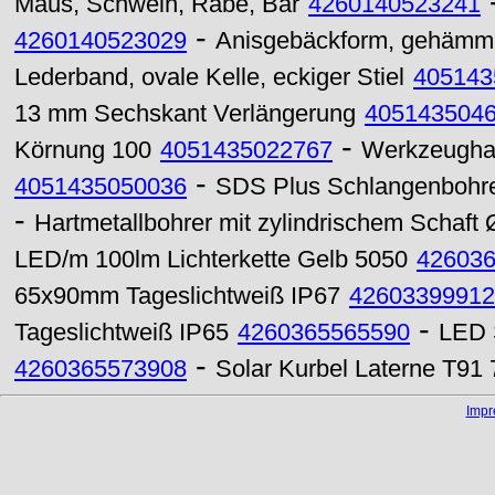
Maus, Schwein, Rabe, Bär
4260140523241
-
4260140523029
Anisgebäckform, gehämmer
Lederband, ovale Kelle, eckiger Stiel
405143
13 mm Sechskant Verlängerung
405143504
-
Körnung 100
4051435022767
Werkzeughal
-
4051435050036
SDS Plus Schlangenbohre
-
Hartmetallbohrer mit zylindrischem Schaft
LED/m 100lm Lichterkette Gelb 5050
42603
65x90mm Tageslichtweiß IP67
42603399912
-
Tageslichtweiß IP65
4260365565590
LED 
-
4260365573908
Solar Kurbel Laterne T9
Imp