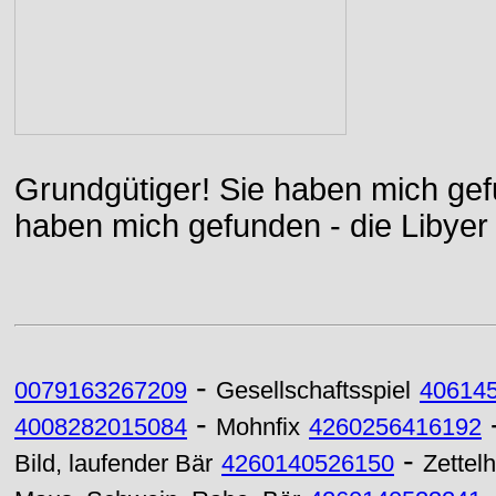
Grundgütiger! Sie haben mich gefu
haben mich gefunden - die Libyer 
-
0079163267209
Gesellschaftsspiel
40614
-
4008282015084
Mohnfix
4260256416192
-
Bild, laufender Bär
4260140526150
Zettel