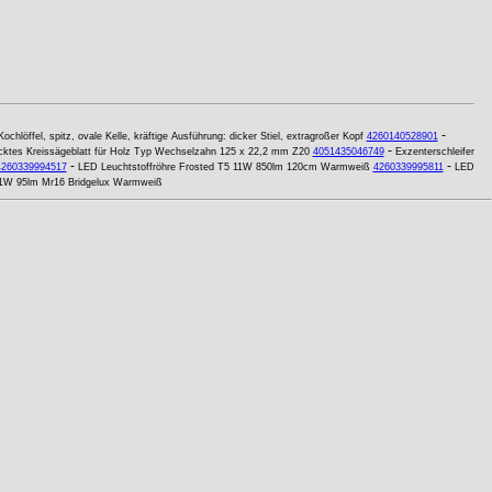
-
Kochlöffel, spitz, ovale Kelle, kräftige Ausführung: dicker Stiel, extragroßer Kopf
4260140528901
-
ktes Kreissägeblatt für Holz Typ Wechselzahn 125 x 22,2 mm Z20
4051435046749
Exzenterschleifer
-
-
4260339994517
LED Leuchtstoffröhre Frosted T5 11W 850lm 120cm Warmweiß
4260339995811
LED
1W 95lm Mr16 Bridgelux Warmweiß