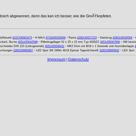
ebsich abgewonen, denn das kan ich besser, wie die GroÃŸkopfeten.
-
-
-
-
lußbeutel
4101530002475
H-Milch
8719200259300
Rama
4260140527225
Sattelzug
4260140526594
-
-
ckiert, Buche
4051435042598
Rillenkugellager 52 x 25 x 15 mm Typ 6205ZZ
4051435007856
HM bestüc
-
schneider DIN 223 (Linksgewinde)
4051435046411
MK2 Dorn mit M16 x 1 Gewinde und Austreiberlappe
-
-
uchtungen
4260339995897
LED Spot 3W 290lm Mr16 Epistar Tageslichtweiß
4260339995842
LED Spot 
Impressum
|
Datenschutz