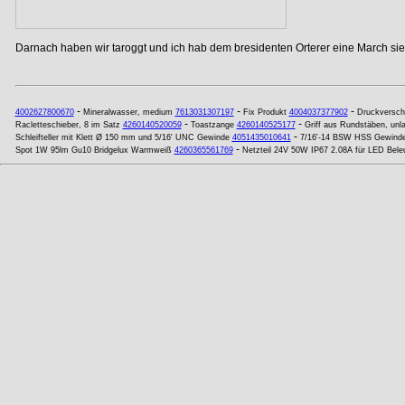
Darnach haben wir taroggt und ich hab dem bresidenten Orterer eine March si
-
-
-
4002627800670
Mineralwasser, medium
7613031307197
Fix Produkt
4004037377902
Druckversch
-
-
Racletteschieber, 8 im Satz
4260140520059
Toastzange
4260140525177
Griff aus Rundstäben, unla
-
Schleifteller mit Klett Ø 150 mm und 5/16' UNC Gewinde
4051435010641
7/16'-14 BSW HSS Gewinde
-
Spot 1W 95lm Gu10 Bridgelux Warmweiß
4260365561769
Netzteil 24V 50W IP67 2.08A für LED Bele