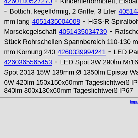
-
4260140527270
Kindertierformbrett, Eisbär
-
Bottich, kegelförmig, 2 Griffe, 3 Liter
40514
-
mm lang
4051435004008
HSS-R Spiralboh
-
Morsekegelschaft
4051435034739
Ratsch
Stück Rohrschellen Spannbereich 110-130 
-
mm Körnung 240
4260339994241
LED Pa
-
4260365565453
LED Spot 3W 290lm Mr16 
Spot 2013 15W 138mm Ø 1350lm Epistar W
6W 420lm 150x150x60mm Tageslichtweiß I
840lm 300x130x60mm Tageslichtweiß IP67
Imp