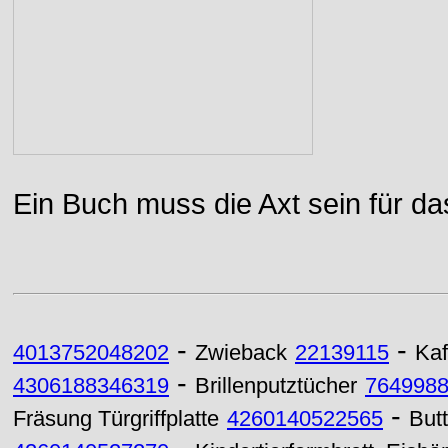
Ein Buch muss die Axt sein für da
-
-
4013752048202
Zwieback
22139115
Kaf
-
4306188346319
Brillenputztücher
7649988
-
Fräsung Türgriffplatte
4260140522565
But