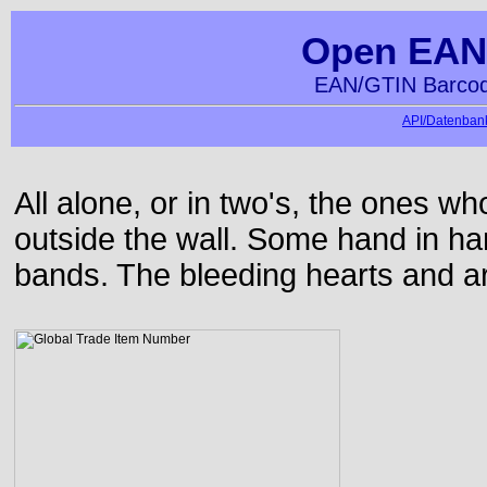
Open EAN
EAN/GTIN Barcod
API/Datenbank
All alone, or in two's, the ones w
outside the wall. Some hand in h
bands. The bleeding hearts and ar