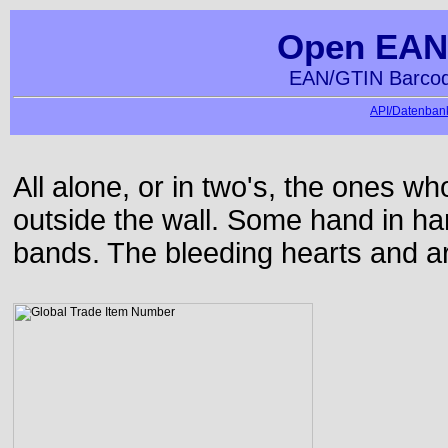
Open EAN
EAN/GTIN Barcod
API/Datenbank
All alone, or in two's, the ones w
outside the wall. Some hand in h
bands. The bleeding hearts and ar