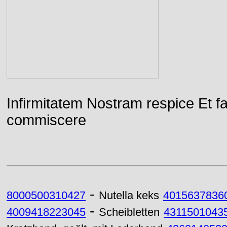
Infirmitatem Nostram respice E
commiscere
-
8000500310427
Nutella keks
4015637836
-
4009418223045
Scheibletten
4311501043