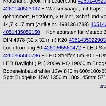
Kratzhand, geölt, mit Lederband
426014052
-
4260140523937
Wasserwaage, mit Kapselh
gehämmert, Herzform, 2 Bilder, Schaf und V
14,7 x 17 mm (Artikelnr. 4931361733)
40514
-
4051435053150
Kohlebürsten für Metabo 6
DIN 4978 (32 x 32 mm) K20
4051435022903
-
Loch Körnung 60
4260365560472
LED Str
-
4260365560786
LED Streifen 5m 30 LED/m
LED Baylight (IPL) 200W HQ 19000lm Bridge
Bodeneinbaustrahler 12W 840lm 600x100x8
Spot Bridgelux 15W 1350lm 188x145mm 57
Imp