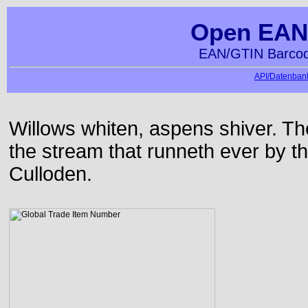
Open EAN
EAN/GTIN Barcod
API/Datenbank
Willows whiten, aspens shiver. T
the stream that runneth ever by the
Culloden.