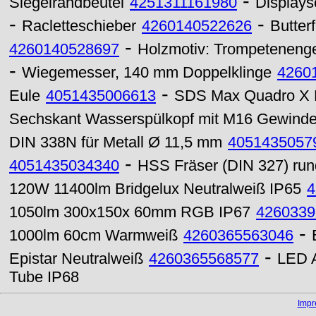
-
Siegelrandbeutel
4251311161980
Displays
-
-
Racletteschieber
4260140522626
Butter
-
4260140528697
Holzmotiv: Trompetenenge
-
Wiegemesser, 140 mm Doppelklinge
4260
-
Eule
4051435006613
SDS Max Quadro X 
Sechskant Wasserspülkopf mit M16 Gewind
DIN 338N für Metall Ø 11,5 mm
4051435057
-
4051435034340
HSS Fräser (DIN 327) ru
120W 11400lm Bridgelux Neutralweiß IP65
4
1050lm 300x150x 60mm RGB IP67
4260339
-
1000lm 60cm Warmweiß
4260365563046
-
Epistar Neutralweiß
4260365568577
LED A
Tube IP68
Imp