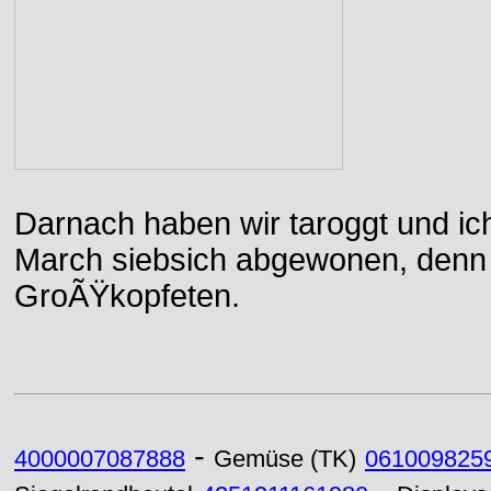
Darnach haben wir taroggt und ic
March siebsich abgewonen, denn d
GroÃŸkopfeten.
-
4000007087888
Gemüse (TK)
061009825