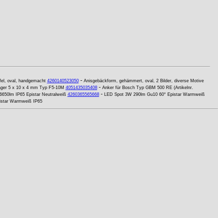
-
fel, oval, handgemacht
4260140523050
Anisgebäckform, gehämmert, oval, 2 Bilder, diverse Motive
-
lager 5 x 10 x 4 mm Typ F5-10M
4051435035408
Anker für Bosch Typ GBM 500 RE (Artikelnr.
-
6650lm IP65 Epistar Neutralweiß
4260365565668
LED Spot 3W 290lm Gu10 60° Epistar Warmweiß
istar Warmweiß IP65