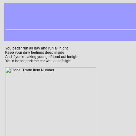
You better run all day and run all night
Keep your dirty feelings deep inside
And if you're taking your girlfriend out tonight
You'd better park the car well out of sight