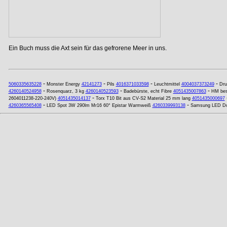
Ein Buch muss die Axt sein für das gefrorene Meer in uns.
-
-
-
-
5060335635228
Monster Energy
42141273
Pils
4016371033598
Leuchtmittel
4004037373249
Dru
-
-
-
4260140524958
Rosenquarz, 3 kg
4260140523593
Badebürste, echt Fibre
4051435007863
HM bes
-
2604011238-220-240V)
4051435014137
Torx T10 Bit aus CV-S2 Material 25 mm lang
4051435000697
-
-
4260365565408
LED Spot 3W 290lm Mr16 60° Epistar Warmweiß
4260339993138
Samsung LED Do