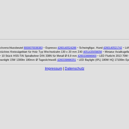
-
-
-
ckverschlussbeutel
8000070036383
Espresso
4260140524286
Schwingfigur, Hund
4260140521742
Löf
-
tücktes Kreissägeblatt für Holz Typ Wechselzahn 130 x 20 mm Z40
4051435058056
Miniatur Axialkugel
-
-
10 Stück HSS-TiN Spiralbohrer DIN 338N für Metall Ø 6,9 mm
4260339996900
LED Flutlicht 2013 70W 
-
wnlight 15W 1300lm 180mm Ø Tageslichtweiß
4260339996351
LED Baylight (IPL) 180W HQ 17100lm Ep
Impressum
|
Datenschutz