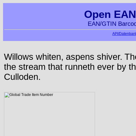
Open EAN
EAN/GTIN Barcod
API/Datenbank
Willows whiten, aspens shiver. T
the stream that runneth ever by the
Culloden.