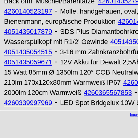
Backform 'Muschel/Bärentatze'
4260140527
-
4260140523197
Molle, handgehauen, oval, 
Bienenmann, europäische Produktion
42601
-
4051435017879
SDS Plus Diamantbohrkr
Wasserspülkopf mit R1/2' Gewinde
4051435
-
4051435054515
3-16 mm Zahnkranzbohrfutt
-
4051435059671
12V Akku für Dewalt 2,5
15 Watt 85mm Ø 1350lm 120° COB Neutralw
210lm 170x120x80mm Warmweiß IP67
4260
2000lm 120cm Warmweiß
4260365567853
-
4260339997969
LED Spot Bridgelux 10W
Imp