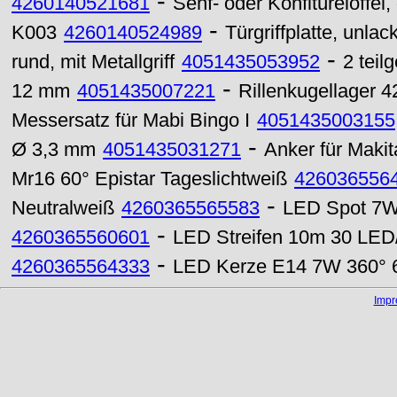
-
4260140521681
Senf- oder Konfitürelöffel,
-
K003
4260140524989
Türgriffplatte, unlac
-
rund, mit Metallgriff
4051435053952
2 teil
-
12 mm
4051435007221
Rillenkugellager 
Messersatz für Mabi Bingo I
4051435003155
-
Ø 3,3 mm
4051435031271
Anker für Maki
Mr16 60° Epistar Tageslichtweiß
426036556
-
Neutralweiß
4260365565583
LED Spot 7W 
-
4260365560601
LED Streifen 10m 30 LED
-
4260365564333
LED Kerze E14 7W 360° 6
Imp