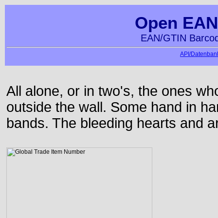
Open EAN
EAN/GTIN Barcod
API/Datenbank
All alone, or in two's, the ones w
outside the wall. Some hand in h
bands. The bleeding hearts and ar