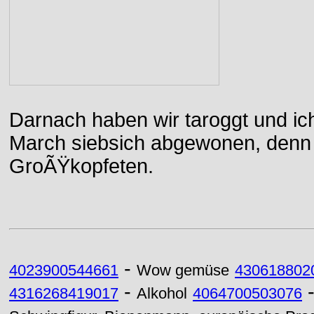
Darnach haben wir taroggt und ic
March siebsich abgewonen, denn d
GroÃŸkopfeten.
-
4023900544661
Wow gemüse
430618802
-
4316268419017
Alkohol
4064700503076