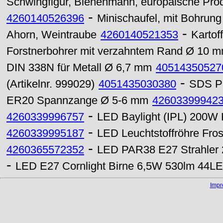
Schwingfigur, Bienenmann, europäische Pro
-
4260140526396
Minischaufel, mit Bohrung
-
Ahorn, Weintraube
4260140521353
Kartof
Forstnerbohrer mit verzahntem Rand Ø 10 
DIN 338N für Metall Ø 6,7 mm
40514350527
-
(Artikelnr. 999029)
4051435030380
SDS Pl
ER20 Spannzange Ø 5-6 mm
42603399942
-
4260339996757
LED Baylight (IPL) 200W 
-
4260339995187
LED Leuchtstoffröhre Fr
-
4260365572352
LED PAR38 E27 Strahler 
-
LED E27 Cornlight Birne 6,5W 530lm 44LE
Imp