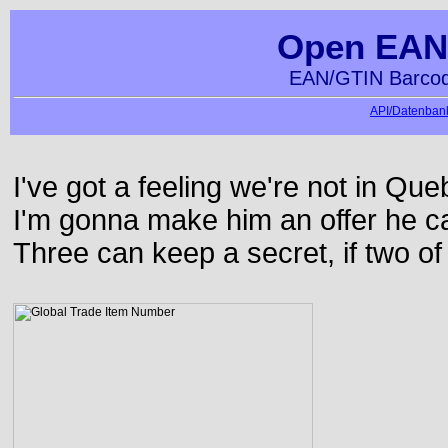
Open EAN
EAN/GTIN Barcod
API/Datenbank
I've got a feeling we're not in Q
I'm gonna make him an offer he ca
Three can keep a secret, if two o