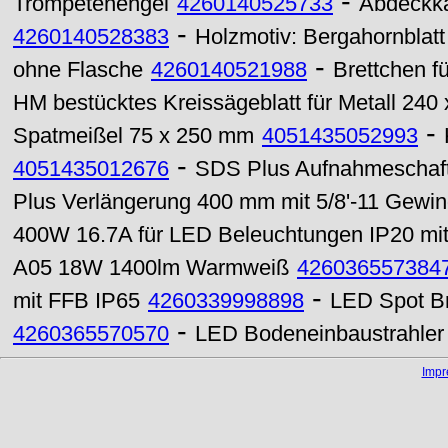
-
Trompetenengel
4260140525733
Abdeckka
-
4260140528383
Holzmotiv: Bergahornblatt
-
ohne Flasche
4260140521988
Brettchen f
HM bestücktes Kreissägeblatt für Metall 24
-
Spatmeißel 75 x 250 mm
4051435052993
-
4051435012676
SDS Plus Aufnahmeschaf
Plus Verlängerung 400 mm mit 5/8'-11 Gewi
400W 16.7A für LED Beleuchtungen IP20 mit 
A05 18W 1400lm Warmweiß
426036557384
-
mit FFB IP65
4260339998898
LED Spot B
-
4260365570570
LED Bodeneinbaustrahler
Imp