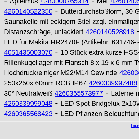
-
-
Apfelmus
4280000765314
Met
4260140
-
4260140522350
Butterdurchstoßform, 30 
Saunakelle mit eckigem Stiel zzgl. einmalige
Distanzschräge, unlackiert
4260140528918
LED für Makita HR2470F (Artikelnr. 631746-3
-
4051435003070
10 Stück extra kurze HSS
Rillenkugellager mit Flansch 8 x 19 x 6 mm 
Hochdruckreiniger M22/M14 Gewinde
42603
250x250x 60mm RGB IP67
4260339997488
-
30° Neutralweiß
4260365573977
Laterne 
-
4260339999048
LED Spot Bridgelux 2x1
-
4260365568423
LED Pflanzen Beleuchtun
Imp