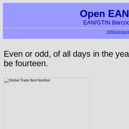
Open EAN
EAN/GTIN Barcod
API/Datenbank
Even or odd, of all days in the y
be fourteen.