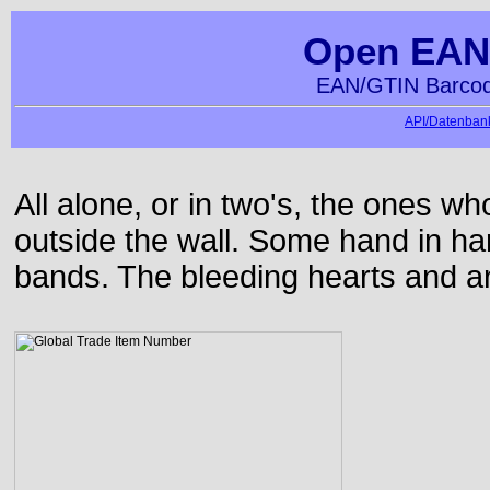
Open EAN
EAN/GTIN Barcod
API/Datenbank
All alone, or in two's, the ones w
outside the wall. Some hand in h
bands. The bleeding hearts and ar