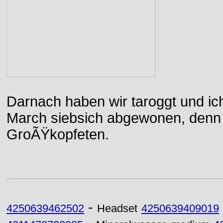
Darnach haben wir taroggt und ic
March siebsich abgewonen, denn d
GroÃŸkopfeten.
-
4250639462502
Headset
4250639409019