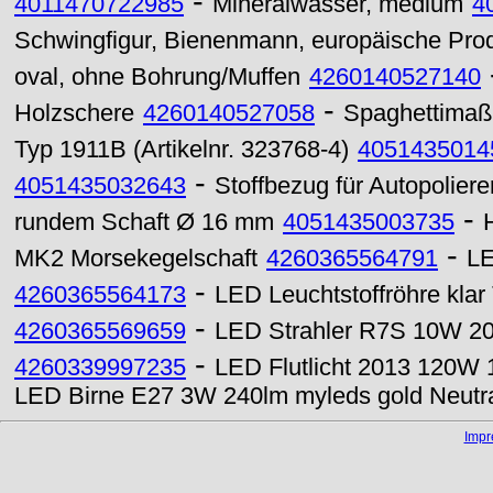
-
4011470722985
Mineralwasser, medium
4
Schwingfigur, Bienenmann, europäische Pro
oval, ohne Bohrung/Muffen
4260140527140
-
Holzschere
4260140527058
Spaghettimaß,
Typ 1911B (Artikelnr. 323768-4)
4051435014
-
4051435032643
Stoffbezug für Autopoliere
-
rundem Schaft Ø 16 mm
4051435003735
-
MK2 Morsekegelschaft
4260365564791
LE
-
4260365564173
LED Leuchtstoffröhre kla
-
4260365569659
LED Strahler R7S 10W 20
-
4260339997235
LED Flutlicht 2013 120W
LED Birne E27 3W 240lm myleds gold Neutr
Imp